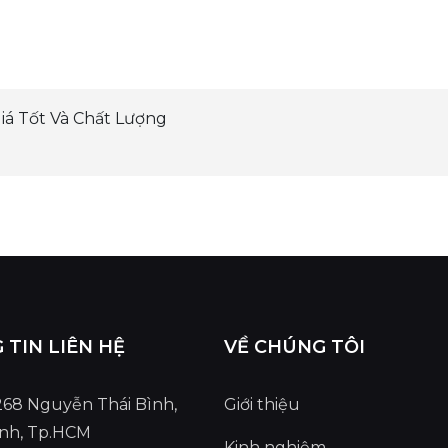
Giá Tốt Và Chất Lượng
TIN LIÊN HỆ
VỀ CHÚNG TÔI
 268 Nguyễn Thái Bình,
Giới thiệu
ình, Tp.HCM
Kinh nghiệm