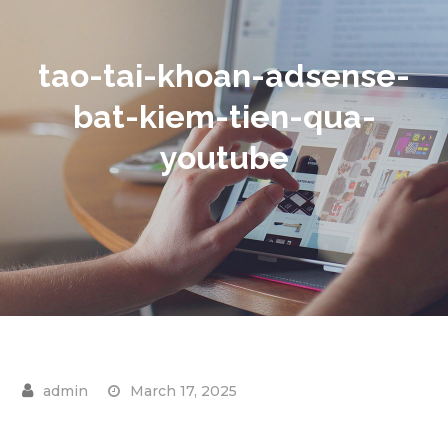
tao-tai-khoan-adsense-
bat-kiem-tien-qua-
youtube
March 17, 2025