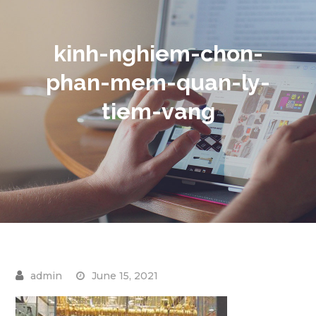
kinh-nghiem-chon-
phan-mem-quan-ly-
tiem-vang
June 15, 2021