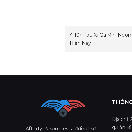
10+ Top Xì Gà Mini Ngo
Post
Hiện Nay
navigation
THÔNG 
Địa chỉ:
q.Tân B
Affinity Resources ra đời với sứ