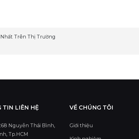
n Nhất Trên Thị Trường
TIN LIÊN HỆ
VỀ CHÚNG TÔI
 268 Nguyễn Thái Bình,
Giới thiệu
ình, Tp.HCM
Kinh nghiệm