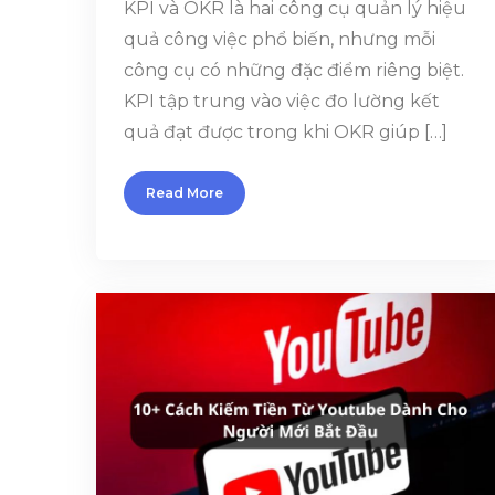
KPI và OKR là hai công cụ quản lý hiệu
quả công việc phổ biến, nhưng mỗi
công cụ có những đặc điểm riêng biệt.
KPI tập trung vào việc đo lường kết
quả đạt được trong khi OKR giúp […]
Read More