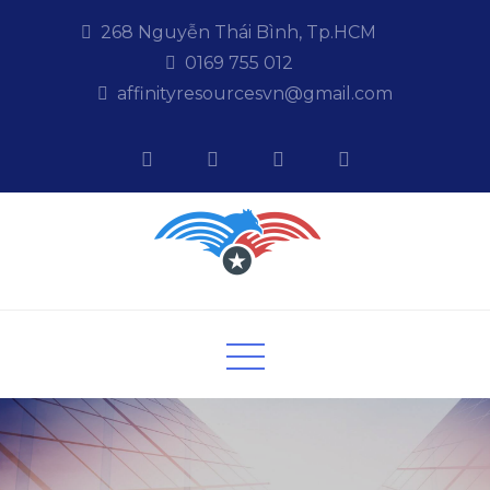
Skip
268 Nguyễn Thái Bình, Tp.HCM
to
0169 755 012
content
affinityresourcesvn@gmail.com
Affinityresources
Giải pháp kinh doanh Online