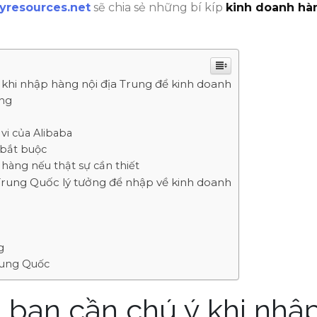
tyresources.net
sẽ chia sẻ những bí kíp
kinh doanh hà
khi nhập hàng nội địa Trung để kinh doanh
ng
i của Alibaba
 bắt buộc
àng nếu thật sự cần thiết
rung Quốc lý tưởng để nhập về kinh doanh
g
rung Quốc
bạn cần chú ý khi nhậ