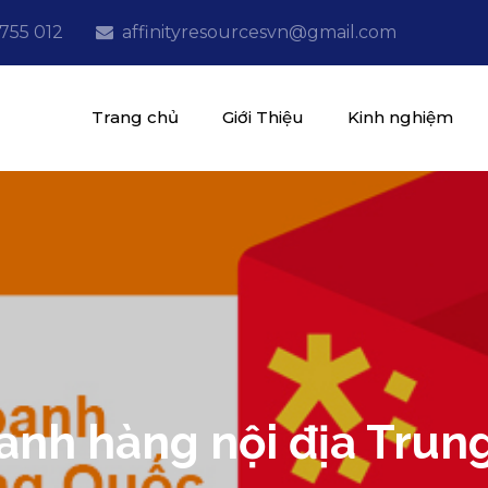
 755 012
affinityresourcesvn@gmail.com
Trang chủ
Giới Thiệu
Kinh nghiệm
ources
nline
oanh hàng nội địa Trung