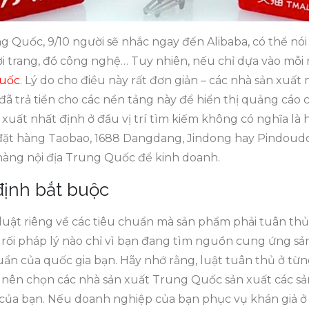
uốc, 9/10 người sẽ nhắc ngay đến Alibaba, có thể nói 
i trang, đồ công nghệ… Tuy nhiên, nếu chỉ dựa vào mỗi 
Quốc
. Lý do cho điều này rất đơn giản – các nhà sản xuất
đã trả tiền cho các nền tảng này để hiển thị quảng cáo củ
 xuất nhất định ở đầu vị trí tìm kiếm không có nghĩa là
đặt hàng Taobao, 1688 Dangdang, Jindong hay Pindoudou
àng nội địa Trung Quốc để kinh doanh.
định bắt buộc
uật riêng về các tiêu chuẩn mà sản phẩm phải tuân thủ.
rối pháp lý nào chỉ vì bạn đang tìm nguồn cung ứng s
uẩn của quốc gia bạn. Hãy nhớ rằng, luật tuân thủ ở t
n nên chọn các nhà sản xuất Trung Quốc sản xuất các s
a của bạn. Nếu doanh nghiệp của bạn phục vụ khán giả ở