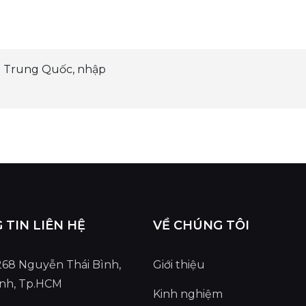
 Trung Quốc, nhập
TIN LIÊN HỆ
VỀ CHÚNG TÔI
 268 Nguyễn Thái Bình,
Giới thiệu
ình, Tp.HCM
Kinh nghiệm