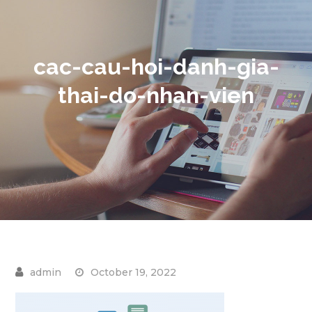
cac-cau-hoi-danh-gia-
thai-do-nhan-vien
October 19, 2022