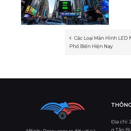
Các Loại Màn Hình LED N
Post
Phổ Biến Hiện Nay
navigation
THÔNG 
Địa chỉ:
q.Tân B