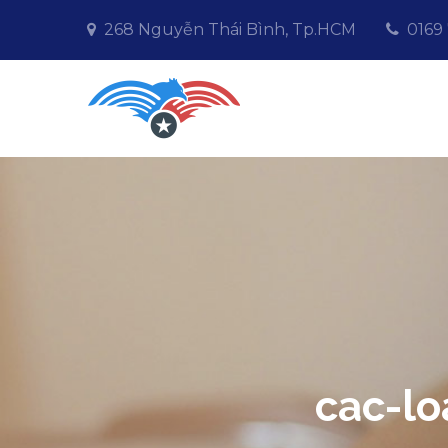
Skip
268 Nguyễn Thái Bình, Tp.HCM
0169
to
content
Affinityres
Giải pháp kinh doanh O
cac-lo