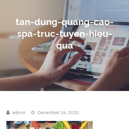
tan-dung-quang-cao-
spa-truc-tuyen-hieu-
qua
December 24, 2020