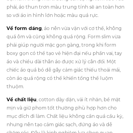
phải, áo thun trơn màu trung tính sẽ an toàn hơn
so với áo in hình lớn hoặc màu quá rực.
Về form dáng
, áo nên vừa vặn với cơ thể, không
quá ôm và cũng không quá rộng. Form slim vừa
phải giúp người mặc gọn gàng, trong khi form
boxy gọn có thể tạo vẻ hiện đại nếu phần vai, tay
áo và chiều dài thân áo được xử lý cân đối. Một
chiếc áo quá bó dễ gây cảm giác thiếu thoải mái,
còn áo quá rộng có thể khiến tổng thể luộm
thuộm.
Về chất liệu
, cotton dày dặn, vải ít nhăn, bề mặt
mịn và giữ phom tốt thường phù hợp hơn cho
mục đích đi làm. Chất liệu không cần quá cầu kỳ,
nhưng nên tạo cảm giác sạch, đứng áo và dễ
chăm sóc. Đây là kinh nghiệm lựa chọn quan