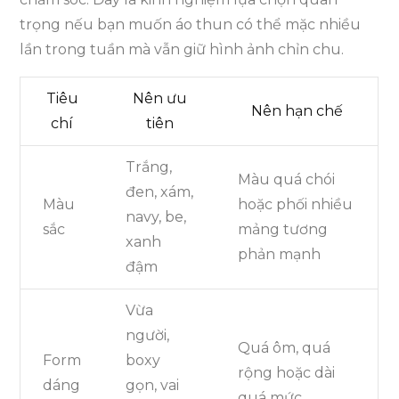
trọng nếu bạn muốn áo thun có thể mặc nhiều
lần trong tuần mà vẫn giữ hình ảnh chỉn chu.
Tiêu
Nên ưu
Nên hạn chế
chí
tiên
Trắng,
Màu quá chói
đen, xám,
Màu
hoặc phối nhiều
navy, be,
sắc
mảng tương
xanh
phản mạnh
đậm
Vừa
người,
Quá ôm, quá
Form
boxy
rộng hoặc dài
dáng
gọn, vai
quá mức