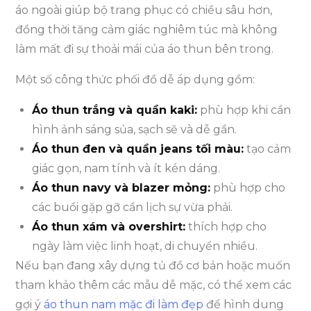
áo ngoài giúp bộ trang phục có chiều sâu hơn,
đồng thời tăng cảm giác nghiêm túc mà không
làm mất đi sự thoải mái của áo thun bên trong.
Một số công thức phối đồ dễ áp dụng gồm:
Áo thun trắng và quần kaki:
phù hợp khi cần
hình ảnh sáng sủa, sạch sẽ và dễ gần.
Áo thun đen và quần jeans tối màu:
tạo cảm
giác gọn, nam tính và ít kén dáng.
Áo thun navy và blazer mỏng:
phù hợp cho
các buổi gặp gỡ cần lịch sự vừa phải.
Áo thun xám và overshirt:
thích hợp cho
ngày làm việc linh hoạt, di chuyển nhiều.
Nếu bạn đang xây dựng tủ đồ cơ bản hoặc muốn
tham khảo thêm các mẫu dễ mặc, có thể xem các
gợi ý
áo thun nam mặc đi làm đẹp
để hình dung