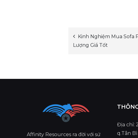
Kinh Nghiệm Mua Sofa 
Post
Lượng Giá Tốt
navigation
THÔNG 
Địa chỉ:
q.Tân B
Affinity Resources ra đời với sứ