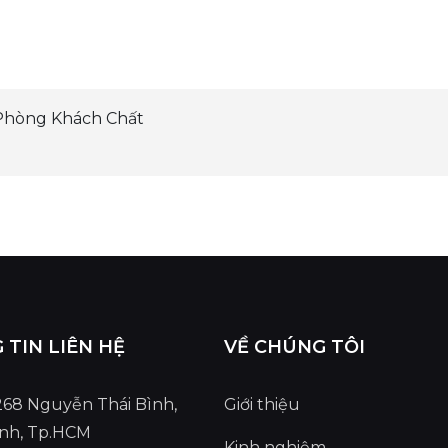
Phòng Khách Chất
TIN LIÊN HỆ
VỀ CHÚNG TÔI
 268 Nguyễn Thái Bình,
Giới thiệu
ình, Tp.HCM
Kinh nghiệm