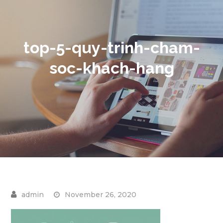
top-5-quy-trinh-cham-
soc-khach-hang
November 26, 2020