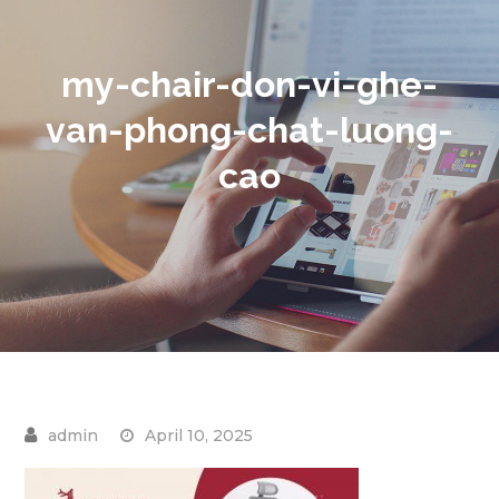
my-chair-don-vi-ghe-
van-phong-chat-luong-
cao
April 10, 2025