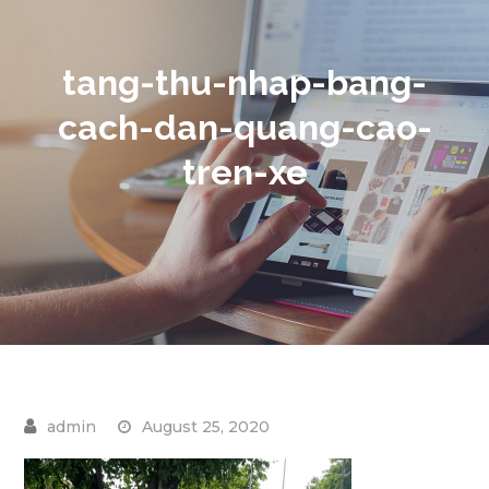
tang-thu-nhap-bang-
cach-dan-quang-cao-
tren-xe
August 25, 2020