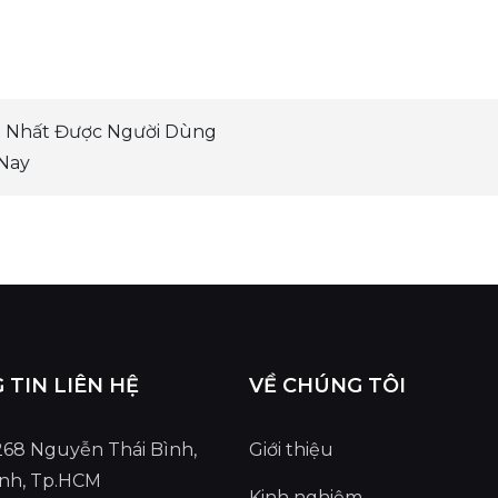
t Nhất Được Người Dùng
Nay
TIN LIÊN HỆ
VỀ CHÚNG TÔI
 268 Nguyễn Thái Bình,
Giới thiệu
ình, Tp.HCM
Kinh nghiệm