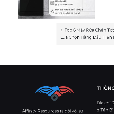
Top 6 Máy Rửa Chén Tố
Post
Lựa Chọn Hàng Đầu Hiện 
navigation
THÔNG 
Địa chỉ:
q.Tân B
Affinity Resources ra đời với sứ