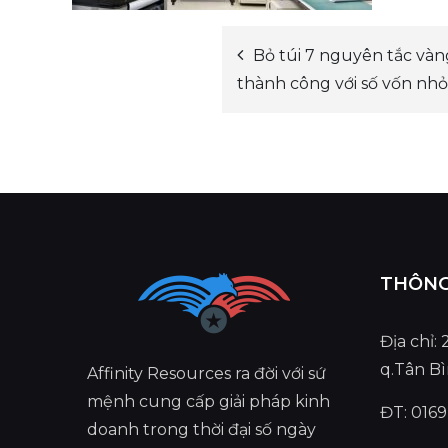
Bỏ túi 7 nguyên tắc và
Post
thành công với số vốn nhỏ
navigation
THÔNG 
Địa chỉ:
q.Tân B
Affinity Resources ra đời với sứ
mệnh cung cấp giải pháp kinh
ĐT: 0169
doanh trong thời đại số ngày