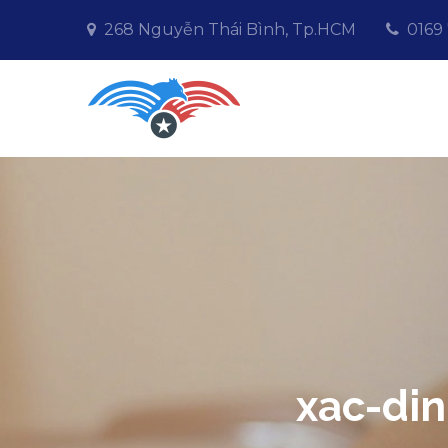
Skip
268 Nguyễn Thái Bình, Tp.HCM
0169
to
content
Affinityres
Giải pháp kinh doanh O
xac-din