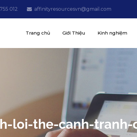
 755 012
affinityresourcesvn@gmail.com
Trang chủ
Giới Thiệu
Kinh nghiệm
ources
nline
h-loi-the-canh-tranh