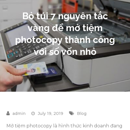
Bỏ túi 7 nguyên tắc
vàng để mở tiệm
photocopy thành công
với số vốn nhỏ
July 19, 2019
Blog
Mở tiệm photocopy là hình thức kinh doanh đang