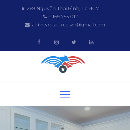
Skip
268 Nguyễn Thái Bình, Tp.HCM
to
0169 755 012
content
affinityresourcesvn@gmail.com
Affinityresources
Giải pháp kinh doanh Online