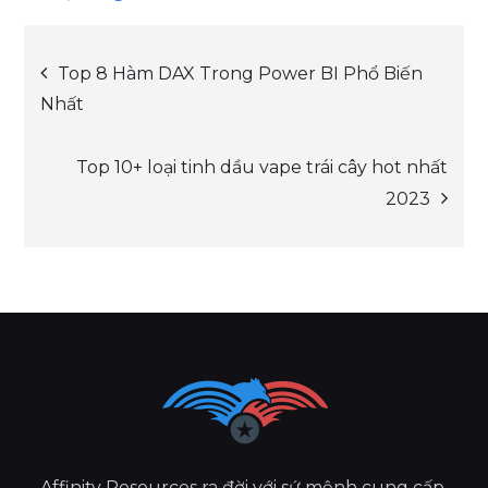
Post
Top 8 Hàm DAX Trong Power BI Phổ Biến
Nhất
navigation
Top 10+ loại tinh dầu vape trái cây hot nhất
2023
Affinity Resources ra đời với sứ mệnh cung cấp