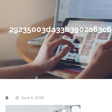
29235003da33b3902a63c6
June 5, 2026