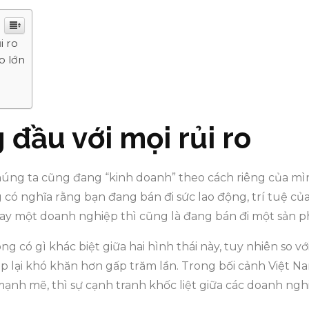
i ro
o lớn
đầu với mọi rủi ro
 chúng ta cũng đang “kinh doanh” theo cách riêng của mì
 có nghĩa rằng bạn đang bán đi sức lao động, trí tuệ củ
y một doanh nghiệp thì cũng là đang bán đi một sản ph
g có gì khác biệt giữa hai hình thái này, tuy nhiên so với
iệp lại khó khăn hơn gấp trăm lần. Trong bối cảnh Việt
mạnh mẽ, thì sự cạnh tranh khốc liệt giữa các doanh ngh