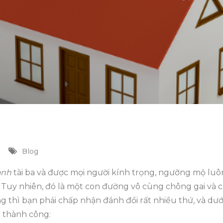
Blog
anh
tài ba và được mọi người kính trọng, ngưỡng mộ luôn
o. Tuy nhiên, đó là một con đường vô cùng chông gai và c
 thì bạn phải chấp nhận đánh đổi rất nhiều thứ, và dướ
 thành công: