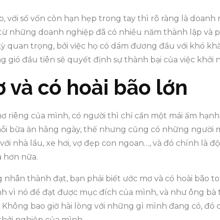
, với số vốn còn hạn hẹp trong tay thì rõ ràng là doanh
à từ những doanh nghiệp đã có nhiều năm thành lập và phá
ỳ quan trọng, bởi việc họ có dám đương đầu với khó khă
gió đầu tiên sẽ quyết định sự thành bại của việc khởi
 và có hoài bão lớn
ơ riêng của mình, có người thì chỉ cần một mái ấm hạn
 mỗi bữa ăn hằng ngày, thế nhưng cũng có những người
ới nhà lầu, xe hơi, vợ đẹp con ngoan…, và đó chính là đ
 hơn nữa.
hân thành đạt, bạn phải biết ước mơ và có hoài bão to 
h vì nó để đạt được mục đích của mình, và như ông bà ta
Không bao giờ hài lòng với những gì mình đang có, đó c
khởi nghiệp của mình.