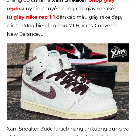
chăng đó chính là
Xám Sneaker
.
Shop giày
replica
uy tín chuyên cung cấp giày sneaker
từ
giày nike rep 1 1
đến các
mẫu giày nike đẹp,
các thương hiệu lớn như MLB, Vans, Converse,
New Balance,…
Xám Sneaker được khách hàng tin tưởng dùng và