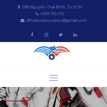
Skip
268 Nguyễn Thái Bình, Tp.HCM
to
0169 755 012
content
affinityresourcesvn@gmail.com
Affinityresources
Giải pháp kinh doanh Online