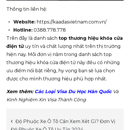
Thông tin liên hệ:
Website:
https://kaadasvietnam.com.vn/
Hotline:
0388.778.778
Trên đây là danh sách
top thương hiệu khóa cửa
điện tử
uy tín và chất lượng nhất trên thị trường
hiện nay. Mỗi đơn vị nằm trong danh sách top
thương hiệu khóa cửa điện tử này đều có những
ưu điểm nổi bật riêng, hy vọng bạn sẽ lựa chọn
được cho mình thương hiệu phù hợp nhất.
Xem thêm:
Cá
c Loại Visa Du Học Hàn Quốc
Và
Kinh Nghiệm Xin Visa Thành Công
Post
Độ Phuộc Xe Ô Tô Cần Xem Xét Gì? Đơn Vị
Độ Phuộc Xe Ô Tô Uy Tín 2024